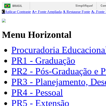
Simplifique!
Com
BRASIL
C
Aplicar Contraste
A+
Fonte Ampliada
A
Restaurar Fonte
A-
Fonte 
Menu Horizontal
Procuradoria Educacional
PR1 - Graduação
PR2 - Pós-Graduação e P
PR3 - Planejamento, Des
PR4 - Pessoal
PR5 - Extensão