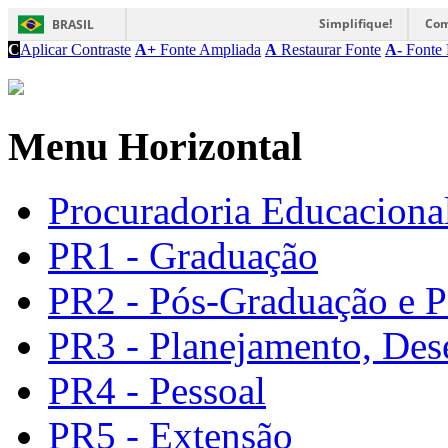
Simplifique!
Com
BRASIL
C
Aplicar Contraste
A+
Fonte Ampliada
A
Restaurar Fonte
A-
Fonte 
Menu Horizontal
Procuradoria Educacional
PR1 - Graduação
PR2 - Pós-Graduação e P
PR3 - Planejamento, Des
PR4 - Pessoal
PR5 - Extensão