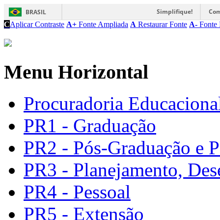
Simplifique!
Com
BRASIL
C
Aplicar Contraste
A+
Fonte Ampliada
A
Restaurar Fonte
A-
Fonte 
Menu Horizontal
Procuradoria Educacional
PR1 - Graduação
PR2 - Pós-Graduação e P
PR3 - Planejamento, Des
PR4 - Pessoal
PR5 - Extensão